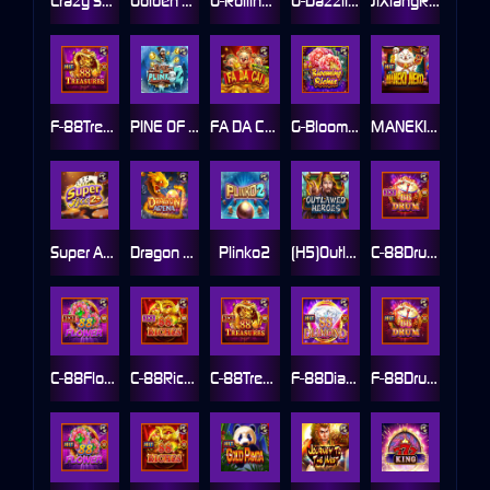
Crazy Sheep
Golden 777(H5)
G-RollingRiches
G-DazzlingDiamond
JiXiangRuYi(H5)
F-88Treasures(H5)
PINE OF PLINKO 2
FA DA CAI(H5)
G-BloomingRiches
MANEKI NEKO(H5)
Super Ace2+
Dragon Arena
Plinko2
(H5)Outlawed Heroes
C-88Drum(H5)
C-88Flower(H5)
C-88Riches(H5)
C-88Treasures(H5)
F-88Diamond(H5)
F-88Drum(H5)