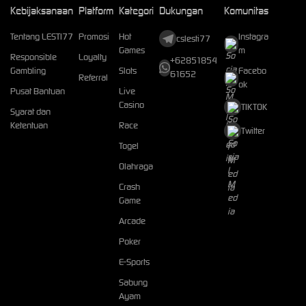
Kebijaksanaan
Platform
Kategori
Dukungan
Komunitas
Tentang LESTI77
Promosi
Hot
Instagra
cslesti77
Games
m
Responsible
Loyalty
+62851854
Gambling
Slots
Facebo
61652
Referral
ok
Pusat Bantuan
Live
Casino
TIKTOK
Syarat dan
Ketentuan
Race
Twitter
Togel
Olahraga
Crash
Game
Arcade
Poker
E-Sports
Sabung
Ayam