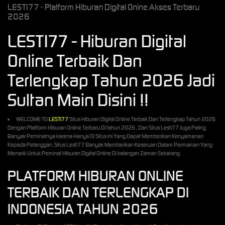
LESTI77 - Platform Hiburan Digital Onine Akses Terbaru
2026
LESTI77 - Hiburan Digital
Online Terbaik Dan
Terlengkap Tahun 2026 Jadi
Sultan Main Disini !!
WELCOME TO
LESTI77
Situs Hiburan Digital Online Terbaik Dan Terlengkap Tahun 2026
Dengan Platform Hiburan Online Terbaru Di tahun 2026 , Dan Situs Lesti77 Juga Paling
Banyak Peminatnya karena Hanya Di Situs ini Yang Dapat Memberikan Kenyamanan
Kepada Pelanggan. Situs Lesti77 Banyak Memberikan Keseruan Dalam Permainan Yang
Menarik Untuk Peminat Hiburan Digital Online Di kalangan Zaman Sekarang.
PLATFORM HIBURAN ONLINE
TERBAIK DAN TERLENGKAP DI
INDONESIA TAHUN 2026