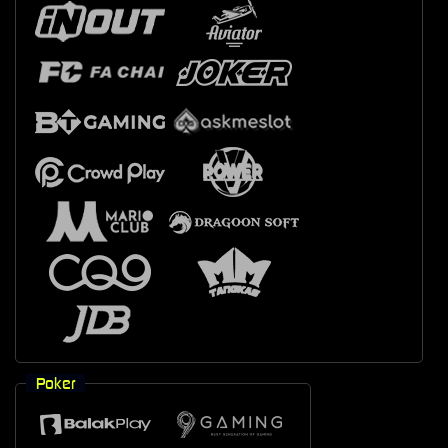
Poker