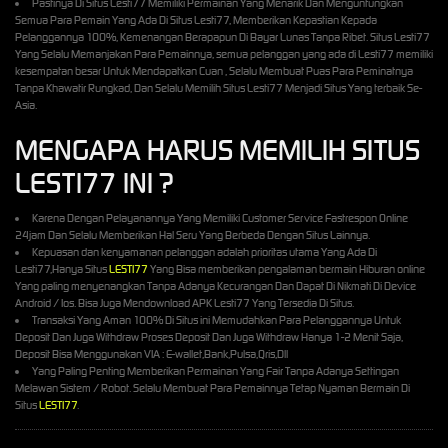
Pastinya Di Situs Lesti77 Memiliki Permainan Yang Menarik Dan Menguntungkan
Semua Para Pemain Yang Ada Di Situs Lesti77, Memberikan Kepastian Kepada
Pelanggannya 100%, Kemenangan Berapapun Di Bayar Lunas Tanpa Ribet. Situs Lesti77
Yang Selalu Memanjakan Para Pemainnya, semua pelanggan yang ada di Lesti77 memiliki
kesempatan besar Untuk Mendapatkan Cuan , Selalu Membuat Puas Para Peminatnya
Tanpa Khawatir Rungkad, Dan Selalu Memilih Situs Lesti77 Menjadi Situs Yang terbaik Se-
Asia.
MENGAPA HARUS MEMILIH SITUS
LESTI77 INI ?
Karena Dengan Pelayanannya Yang Memiliki Customer Service Fastrespon Online
24jam Dan Selalu Memberikan Hal Seru Yang Berbeda Dengan Situs Lainnya.
Kepuasan dan kenyamanan pelanggan adalah prioritas utama Yang Ada Di
Lesti77,Hanya Situs
LESTI77
Yang Bisa memberikan pengalaman bermain Hiburan online
Yang paling menyenangkan Tanpa Adanya Kecurangan Dan Dapat Di Nikmati Di Device
Android / Ios. Bisa Juga Mendownload APK Lesti77 Yang Tersedia Di Situs.
Transaksi Yang Aman 100% Di Situs ini Memudahkan Para Pelanggannya Untuk
Deposit Dan Juga Withdraw Proses Deposit Dan Juga Withdraw Hanya 1-2 Menit Saja,
Deposit Bisa Menggunakan VIA : E-wallet,Bank,Pulsa,Qris,Dll
Yang Paling Penting Memberikan Permainan Yang Fair Tanpa Adanya Settingan
Melawan Sistem / Robot. Selalu Membuat Para Pemainnya Tetap Nyaman Bermain Di
Situs
LESTI77
.