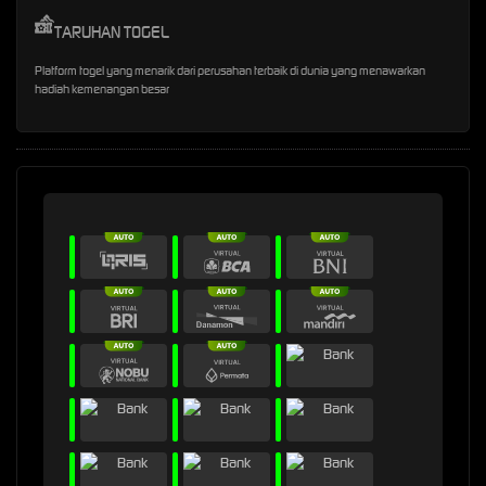
TARUHAN TOGEL
Platform togel yang menarik dari perusahan terbaik di dunia yang menawarkan
hadiah kemenangan besar