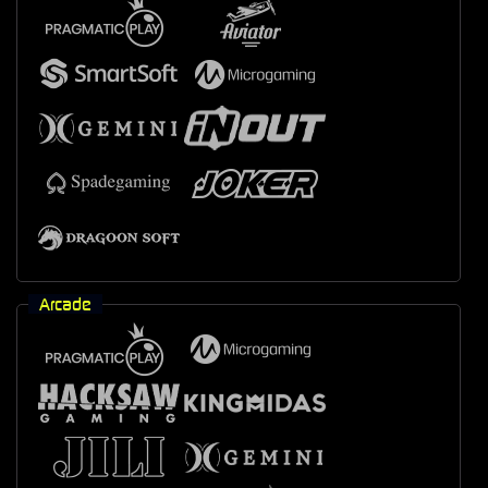
Arcade