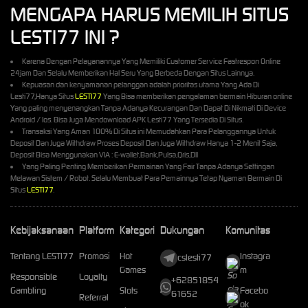
MENGAPA HARUS MEMILIH SITUS
LESTI77 INI ?
Karena Dengan Pelayanannya Yang Memiliki Customer Service Fastrespon Online
24jam Dan Selalu Memberikan Hal Seru Yang Berbeda Dengan Situs Lainnya.
Kepuasan dan kenyamanan pelanggan adalah prioritas utama Yang Ada Di
Lesti77,Hanya Situs
LESTI77
Yang Bisa memberikan pengalaman bermain Hiburan online
Yang paling menyenangkan Tanpa Adanya Kecurangan Dan Dapat Di Nikmati Di Device
Android / Ios. Bisa Juga Mendownload APK Lesti77 Yang Tersedia Di Situs.
Transaksi Yang Aman 100% Di Situs ini Memudahkan Para Pelanggannya Untuk
Deposit Dan Juga Withdraw Proses Deposit Dan Juga Withdraw Hanya 1-2 Menit Saja,
Deposit Bisa Menggunakan VIA : E-wallet,Bank,Pulsa,Qris,Dll
Yang Paling Penting Memberikan Permainan Yang Fair Tanpa Adanya Settingan
Melawan Sistem / Robot. Selalu Membuat Para Pemainnya Tetap Nyaman Bermain Di
Situs
LESTI77
.
Kebijaksanaan
Platform
Kategori
Dukungan
Komunitas
Tentang LESTI77
Promosi
Hot
Instagra
cslesti77
Games
m
Responsible
Loyalty
+62851854
Gambling
Slots
Facebo
61652
Referral
ok