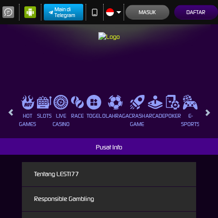
Main di
MASUK
DAFTAR
Telegram
HOT
SLOTS
LIVE
RACE
TOGEL
OLAHRAGA
CRASH
ARCADE
POKER
E-
SABUN
GAMES
CASINO
GAME
SPORTS
AYAM
Pusat Info
Tentang LESTI77
Responsible Gambling