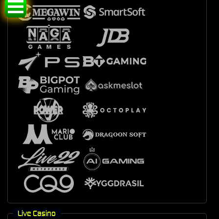
Live Casino