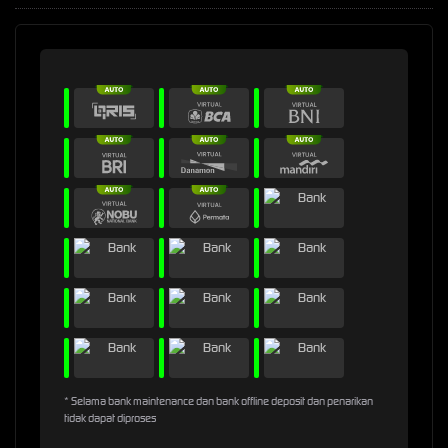
* Selama bank maintenance dan bank offline deposit dan penarikan
tidak dapat diproses