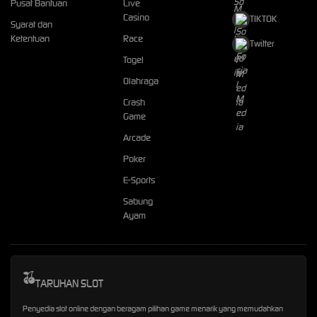
Pusat Bantuan
Live
Casino
TIKTOK
Syarat dan
Ketentuan
Race
Twitter
Togel
Olahraga
Crash
Game
Arcade
Poker
E-Sports
Sabung
Ayam
TARUHAN SLOT
Penyedia slot online dengan beragam pilihan game menarik yang memudahkan