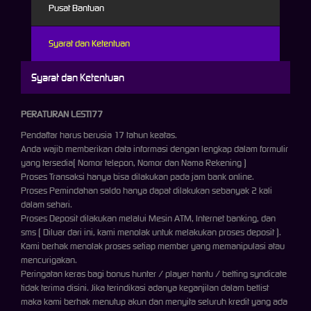
Pusat Bantuan
Syarat dan Ketentuan
Syarat dan Ketentuan
PERATURAN LESTI77
Pendaftar harus berusia 17 tahun keatas.
Anda wajib memberikan data informasi dengan lengkap dalam formulir
yang tersedia( Nomor telepon, Nomor dan Nama Rekening )
Proses Transaksi hanya bisa dilakukan pada jam bank online.
Proses Pemindahan saldo hanya dapat dilakukan sebanyak 2 kali
dalam sehari.
Proses Deposit dilakukan melalui Mesin ATM, Internet banking, dan
sms ( Diluar dari ini, kami menolak untuk melakukan proses deposit ).
Kami berhak menolak proses setiap member yang memanipulasi atau
mencurigakan.
Peringatan keras bagi bonus hunter / player hantu / betting syndicate
tidak terima disini. Jika terindikasi adanya keganjilan dalam betlist
maka kami berhak menutup akun dan menyita seluruh kredit yang ada